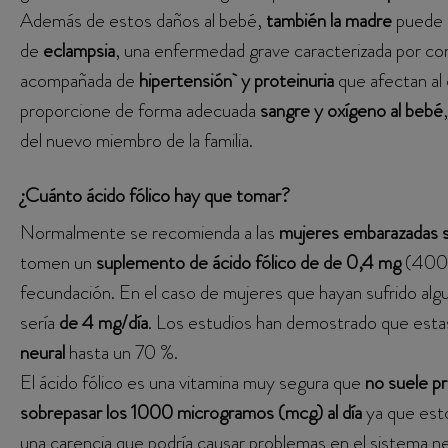
Además de estos daños al bebé,
también la madre
puede 
de
eclampsia
, una enfermedad grave caracterizada por co
acompañada de
hipertensión y proteinuria
que afectan al
proporcione de forma adecuada
sangre y oxígeno al bebé
del nuevo miembro de la familia.
¿Cuánto ácido fólico hay que tomar?
Normalmente se recomienda a las
mujeres embarazadas s
tomen un
suplemento de ácido fólico de de 0,4 mg
(400 
fecundación. En el caso de mujeres que hayan sufrido alg
sería
de 4 mg/día
. Los estudios han demostrado que est
neural
hasta un 70 %.
El ácido fólico es una vitamina muy segura que
no suele pr
sobrepasar los 1000 microgramos (mcg) al día
ya que est
una carencia que podría causar problemas en el sistema n