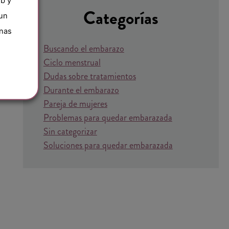
eb y
Categorías
 un
inas
Buscando el embarazo
Ciclo menstrual
Dudas sobre tratamientos
Durante el embarazo
Pareja de mujeres
Problemas para quedar embarazada
Sin categorizar
Soluciones para quedar embarazada