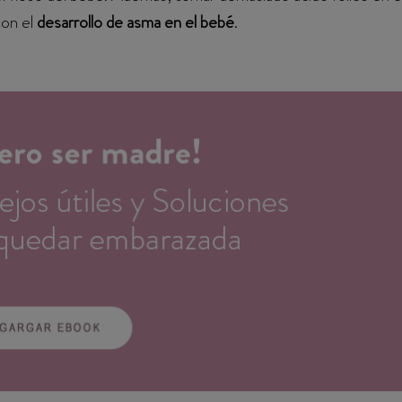
con el
desarrollo de asma en el bebé
.