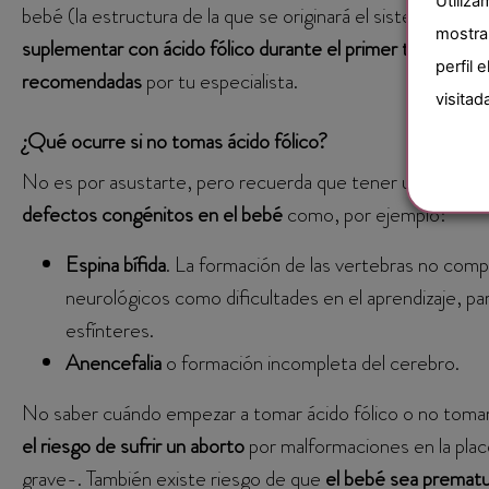
Utiliza
bebé (la estructura de la que se originará el sistema ne
mostra
suplementar con ácido fólico durante el primer trimestre
perfil 
recomendadas
por tu especialista.
visitad
¿Qué ocurre si no tomas ácido fólico?
No es por asustarte, pero recuerda que tener unos nivele
defectos congénitos
en el bebé
como, por ejemplo:
Espina bífida
. La formación de las vertebras no comple
neurológicos como dificultades en el aprendizaje, parál
esfínteres.
Anencefalia
o formación incompleta del cerebro.
No saber cuándo empezar a tomar ácido fólico o no toma
el riesgo de sufrir un aborto
por malformaciones en la plac
grave-. También existe riesgo de que
el bebé sea premat