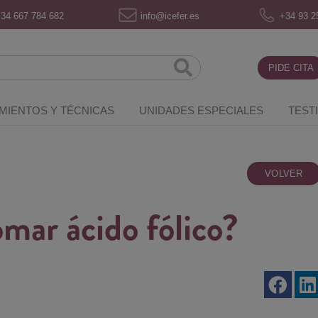
34 667 784 682
info@icefer.es
+34 93 2
PIDE CITA
MIENTOS Y TÉCNICAS
UNIDADES ESPECIALES
TEST
VOLVER
mar ácido fólico?