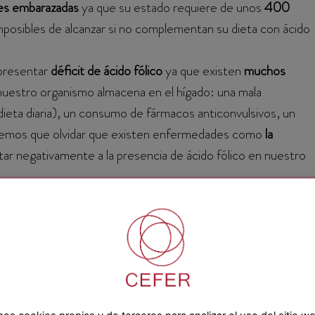
res embarazadas
ya que su estado requiere de unos
400
mposibles de alcanzar si no complementan su dieta con ácido
presentar
déficit de ácido fólico
ya que existen
muchos
 nuestro organismo almacena en el hígado: una mala
dieta diaria), un consumo de fármacos anticonvulsivos, un
enemos que olvidar que existen enfermedades como
la
r negativamente a la presencia de ácido fólico en nuestro
 en el artículo de hoy:
¿cuándo empezar a tomar ácido fólico
o exacto en el que debes empezar a
suplementar tu dieta
enerales debes saber que el ácido fólico juega un papel vital
te el segundo mes de embarazo se cierra el tubo neural del