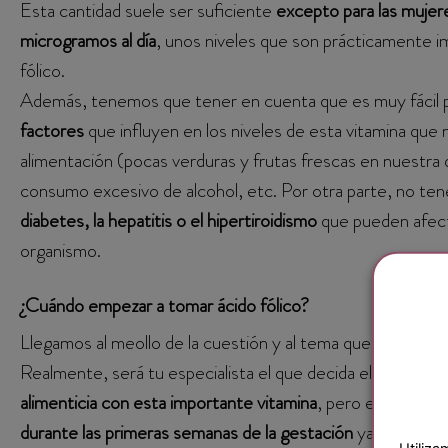
Esta cantidad suele ser suficiente
excepto para las muje
microgramos al día
, unos niveles que son prácticamente i
fólico.
Además, tenemos que tener en cuenta que es muy fácil 
factores
que influyen en los niveles de esta vitamina que
alimentación (pocas verduras y frutas frescas en nuestra 
consumo excesivo de alcohol, etc. Por otra parte, no t
diabetes, la hepatitis o el hipertiroidismo
que pueden afecta
organismo.
¿Cuándo empezar a tomar ácido fólico?
Llegamos al meollo de la cuestión y al tema que nos ocupa
Realmente, será tu especialista el que decida el moment
alimenticia con esta importante vitamina
, pero en líneas g
durante las primeras semanas de la gestación
ya que duran