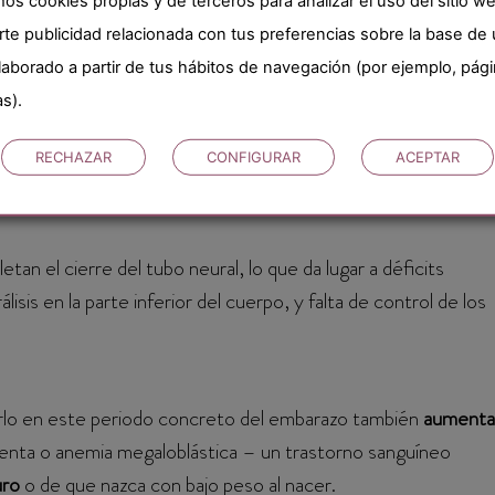
mos cookies propias y de terceros para analizar el uso del sitio w
rvioso). Además, en condiciones normales solo es necesario
rte publicidad relacionada con tus preferencias sobre la base de
 de gestación
y, muy importante,
sin superar nunca las dosis
elaborado a partir de tus hábitos de navegación (por ejemplo, pág
as).
RECHAZAR
CONFIGURAR
ACEPTAR
s bajos de ácido fólico durante este periodo puede provocar
tan el cierre del tubo neural, lo que da lugar a déficits
isis en la parte inferior del cuerpo, y falta de control de los
rlo en este periodo concreto del embarazo también
aumenta
enta o anemia megaloblástica – un trastorno sanguíneo
uro
o de que nazca con bajo peso al nacer.