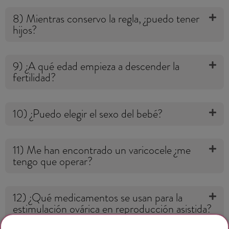
8) Mientras conservo la regla, ¿puedo tener
hijos?
9) ¿A qué edad empieza a descender la
fertilidad?
10) ¿Puedo elegir el sexo del bebé?
11) Me han encontrado un varicocele ¿me
tengo que operar?
12) ¿Qué medicamentos se usan para la
estimulación ovárica en reproducción asistida?