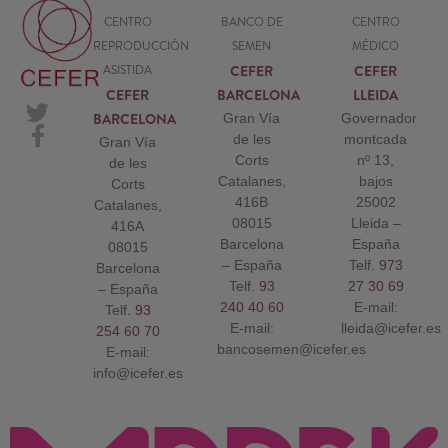
CENTRO
BANCO DE
CENTRO
REPRODUCCIÓN
SEMEN
MÉDICO
CEFER
CEFER
ASISTIDA
CEFER
BARCELONA
LLEIDA
BARCELONA
Gran Vía
Governador
de les
montcada
Gran Vía
Corts
nº 13,
de les
Catalanes,
bajos
Corts
416B
25002
Catalanes,
08015
Lleida –
416A
Barcelona
España
08015
– España
Telf.
973
Barcelona
Telf.
93
27 30 69
– España
240 40 60
E-mail:
Telf.
93
E-mail:
lleida@icefer.es
254 60 70
bancosemen@icefer.es
E-mail:
info@icefer.es