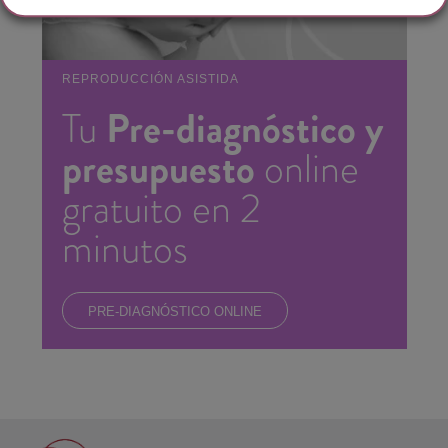
REPRODUCCIÓN ASISTIDA
Pre-diagnóstico y
Tu
presupuesto
online
gratuito en 2
minutos
PRE-DIAGNÓSTICO ONLINE