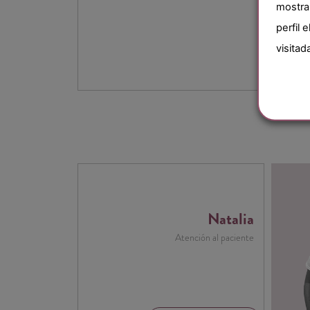
mostra
perfil 
visitad
Natalia
Atención al paciente