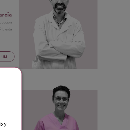
arcía
oducción
 Lleida
ULUM
Farre
stesista
eb y