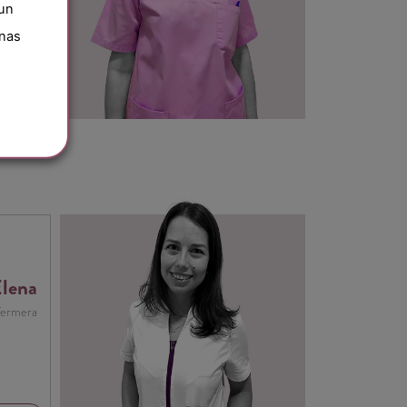
 un
inas
lena
fermera