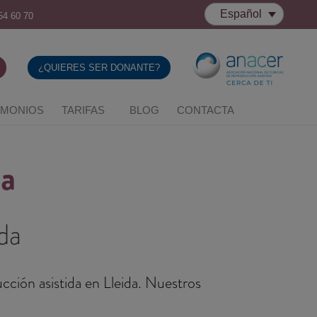
Español
54 60 70
¿QUIERES SER DONANTE?
IMONIOS
TARIFAS
BLOG
CONTACTA
da
da
cción asistida en Lleida. Nuestros