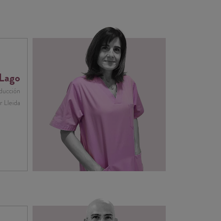
 Lago
oducción
r Lleida