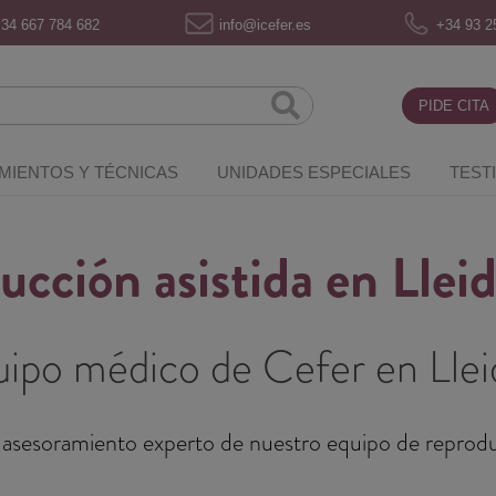
34 667 784 682
info@icefer.es
+34 93 2
PIDE CITA
MIENTOS Y TÉCNICAS
UNIDADES ESPECIALES
TEST
cción asistida en Llei
ipo médico de Cefer en Llei
o y asesoramiento experto de nuestro equipo de reprodu