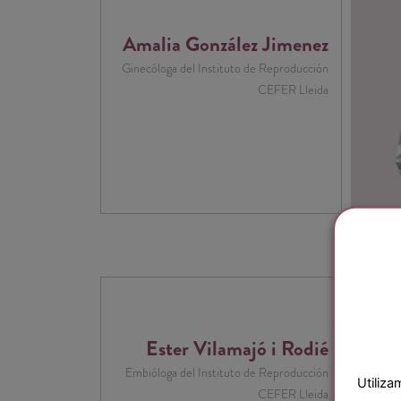
Amalia González Jimenez
Ginecóloga del Instituto de Reproducción
CEFER Lleida
Ester Vilamajó i Rodié
Embióloga del Instituto de Reproducción
Utiliza
CEFER Lleida