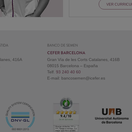
VER CURRIC
TIDA
BANCO DE SEMEN
CEFER BARCELONA
alanes, 416A
Gran Vía de les Corts Catalanes, 416B
a
08015 Barcelona – España
Telf.
93 240 40 60
E-mail: bancosemen@icefer.es