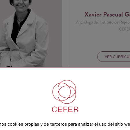
Xavier Pascual G
Andrólogo del Instituto de Repr
CEFER
VER CURRIC
Maria 
Ane
mos cookies propias y de terceros para analizar el uso del sitio w