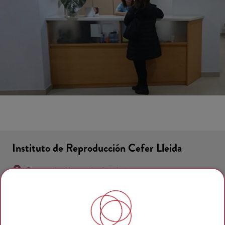
Instituto de Reproducción Cefer Lleida
Governador Montcada nº 13, bajos
C. P. 25002 - Lleida - España
Tel: 973 27 30 69