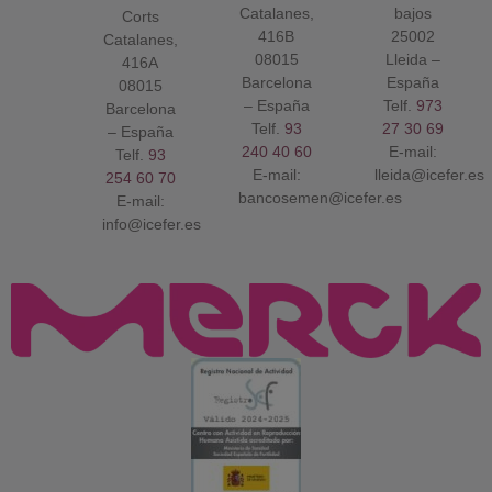
Catalanes,
bajos
Corts
416B
25002
Catalanes,
08015
Lleida –
416A
Barcelona
España
08015
– España
Telf.
973
Barcelona
Telf.
93
27 30 69
– España
240 40 60
E-mail:
Telf.
93
E-mail:
lleida@icefer.es
254 60 70
bancosemen@icefer.es
E-mail:
info@icefer.es