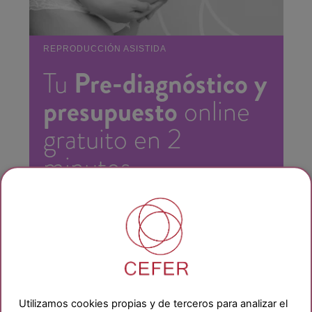
REPRODUCCIÓN ASISTIDA
Pre-diagnóstico y
Tu
presupuesto
online
gratuito en 2
minutos
PRE-DIAGNÓSTICO ONLINE
Obtened
información personalizada
Utilizamos cookies propias y de terceros para analizar el