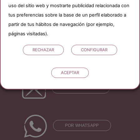
contactando con nosotros
sin ningún tipo
uso del sitio web y mostrarte publicidad relacionada con
de compromiso.
tus preferencias sobre la base de un perfil elaborado a
partir de tus hábitos de navegación (por ejemplo,
páginas visitadas).
FREECALL
RECHAZAR
CONFIGURAR
ACEPTAR
CONSÚLTANOS
POR WHATSAPP