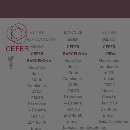
CENTRO
BANCO DE
CENTRO
REPRODUCCIÓN
SEMEN
MÉDICO
CEFER
CEFER
ASISTIDA
CEFER
BARCELONA
LLEIDA
BARCELONA
Gran Vía
Governador
de les
montcada
Gran Vía
Corts
nº 13,
de les
Catalanes,
bajos
Corts
416B
25002
Catalanes,
08015
Lleida –
416A
Barcelona
España
08015
– España
Telf.
973
Barcelona
Telf.
93
27 30 69
– España
240 40 60
E-mail:
Telf.
93
E-mail:
lleida@icefer.es
254 60 70
bancosemen@icefer.es
E-mail: