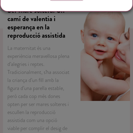
Ser mare soltera: Un
camí de valentia i
esperança en la
reproducció assistida
La maternitat és una
experiència meravellosa plena
d’alegries i reptes.
Tradicionalment, s’ha associat
la criança d’un fill amb la
figura d’una parella estable,
però cada cop més dones
opten per ser mares solteres i
escullen la reproducció
assistida com una opció
viable per complir el desig de