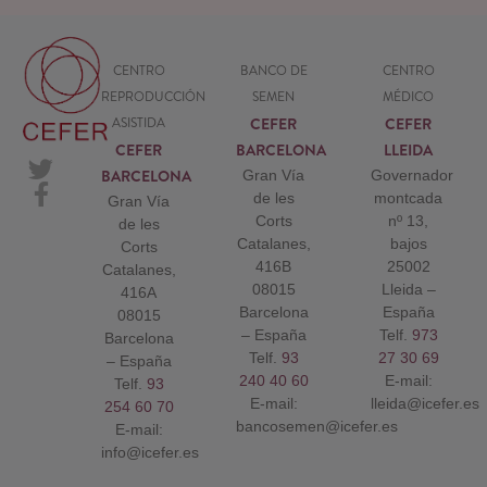
CENTRO
BANCO DE
CENTRO
REPRODUCCIÓN
SEMEN
MÉDICO
CEFER
CEFER
ASISTIDA
CEFER
BARCELONA
LLEIDA
BARCELONA
Gran Vía
Governador
de les
montcada
Gran Vía
Corts
nº 13,
de les
Catalanes,
bajos
Corts
416B
25002
Catalanes,
08015
Lleida –
416A
Barcelona
España
08015
– España
Telf.
973
Barcelona
Telf.
93
27 30 69
– España
240 40 60
E-mail:
Telf.
93
E-mail:
lleida@icefer.es
254 60 70
bancosemen@icefer.es
E-mail:
info@icefer.es