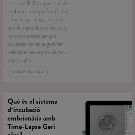
tenir un fill. En aquest article
explorarem en profunditat el
tema de ser mare soltera i
com la reproducció assistida
ha obert portes perquè
aquestes dones puguin fer
realitat el seu somni de tenir
una família.
SABER-NE MÉS
Què és el sistema
dʻincubació
embrionària amb
Time-Lapse Geri