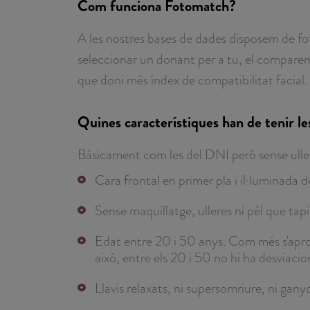
Com funciona Fotomatch?
A les nostres bases de dades disposem de f
seleccionar un donant per a tu, el comparem 
que doni més índex de compatibilitat facial.
Quines característiques han de tenir le
Bàsicament com les del DNI però sense uller
Cara frontal en primer pla i il·luminada
Sense maquillatge, ulleres ni pèl que tapi
Edat entre 20 i 50 anys. Com més s'aproxi
això, entre els 20 i 50 no hi ha desviacion
Llavis relaxats, ni supersomriure, ni ganyot