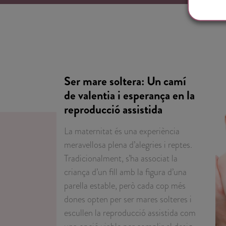
Ser mare soltera: Un camí
de valentia i esperança en la
reproducció assistida
La maternitat és una experiència
meravellosa plena d’alegries i reptes.
Tradicionalment, s’ha associat la
criança d’un fill amb la figura d’una
parella estable, però cada cop més
dones opten per ser mares solteres i
escullen la reproducció assistida com