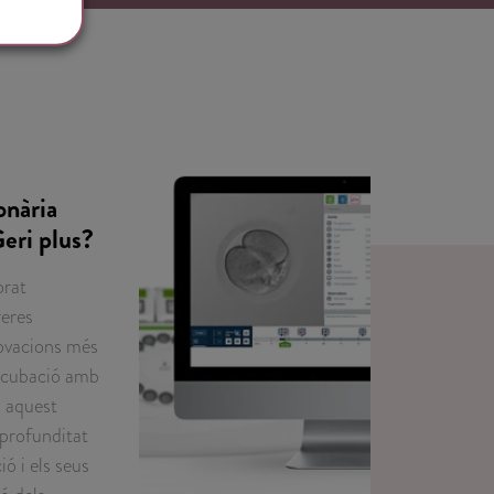
onària
eri plus?
orat
reres
novacions més
incubació amb
n aquest
 profunditat
ó i els seus