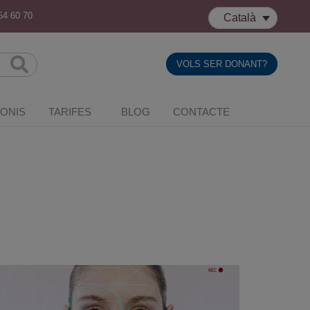
54 60 70
Català
VOLS SER DONANT?
MONIS
TARIFES
BLOG
CONTACTE