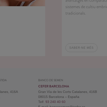
avantatges en comparaci
sistemes de cultiu embri
tradicionals.
SABER-NE MÉS
TIDA
BANCO DE SEMEN
CEFER BARCELONA
alanes, 416A
Gran Vía de les Corts Catalanes, 416B
a
08015 Barcelona – España
Telf.
93 240 40 60
E-mail: bancosemen@icefer.es