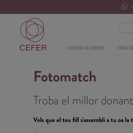
+
CONEIX A CEFER
TRACT
Fotomatch
Troba el millor donan
Vols que el teu fill s'assembli a tu oa la 