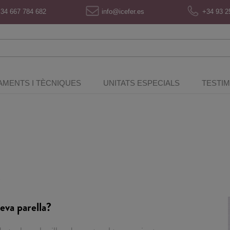
34 667 784 682
info@icefer.es
+34 93 2
AMENTS I TÈCNIQUES
UNITATS ESPECIALS
TESTI
t
teva parella?