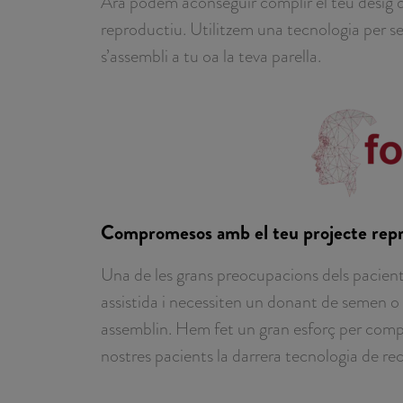
Ara podem aconseguir complir el teu desig de
reproductiu. Utilitzem una tecnologia per s
s’assembli a tu oa la teva parella.
Compromesos amb el teu projecte rep
Una de les grans preocupacions dels pacient
assistida i necessiten un donant de semen o u
assemblin. Hem fet un gran esforç per compl
nostres pacients la darrera tecnologia de re