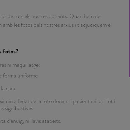
otos de tots els nostres donants. Quan hem de
amb les fotos dels nostres arxius i t’adjudiquem el
s fotos?
es ni maquillatge:
 de forma uniforme
 la cara
min a l'edat de la foto donant i pacient millor. Tot i
s significatives
a d'enuig, ni llavis atapeïts.