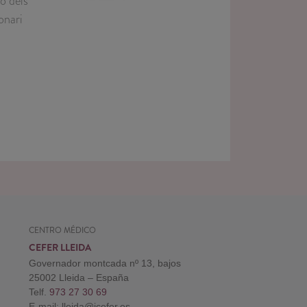
ó dels
onari
CENTRO MÉDICO
CEFER LLEIDA
Governador montcada nº 13, bajos
25002 Lleida – España
Telf.
973 27 30 69
E-mail: lleida@icefer.es