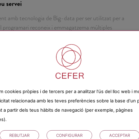
eu servei
 amb tecnologia de Big-data per ser utilitzat per a
, el programari reconeix i emmagatzema múltiples
lavis, mida del front, etc…). Un algorisme estableix
obre
Fotomatch
,
em cookies pròpies i de tercers per a analitzar l'ús del lloc web i m
mena de
icitat relacionada amb les teves preferències sobre la base d'un p
t a partir dels teus hàbits de navegació (per exemple, pàgines
TRUCADA
es).
GRATUÏTA
REBUTJAR
CONFIGURAR
ACCEPTAR