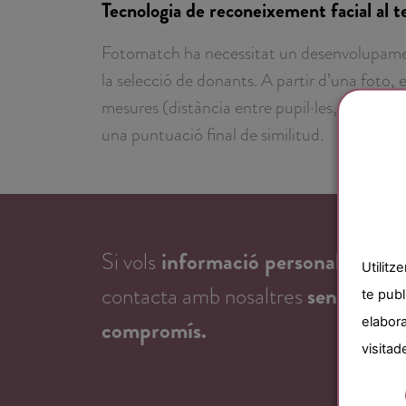
Tecnologia de reconeixement facial al t
Fotomatch ha necessitat un desenvolupament
la selecció de donants. A partir d’una foto
mesures (distància entre pupil·les, gruix de l
una puntuació final de similitud.
Si vols
informació personalitzada
s
Utilitz
contacta amb nosaltres
sense cap 
te publ
elabora
compromís.
visitad