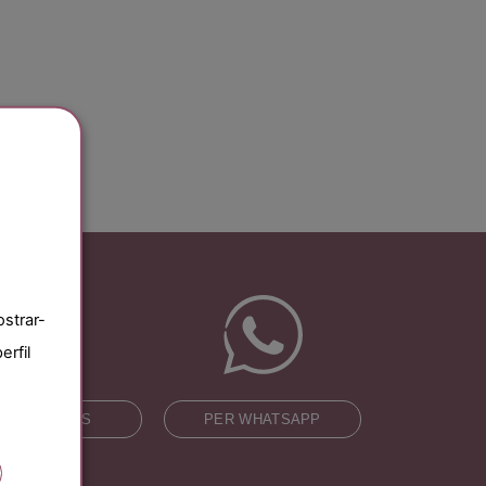
ostrar-
erfil
CONSULTA'NS
PER WHATSAPP