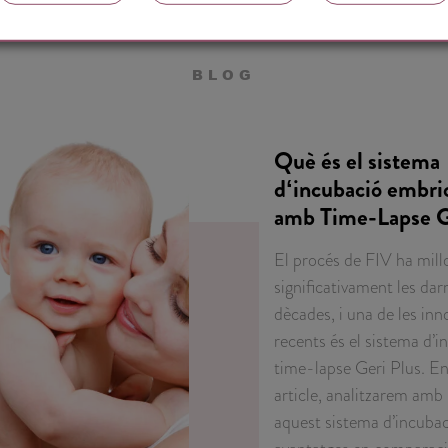
BLOG
Què és el sistema
dʻincubació embri
amb Time-Lapse G
El procés de FIV ha mill
significativament les dar
dècades, i una de les in
recents és el sistema d’
time-lapse Geri Plus. E
article, analitzarem amb
aquest sistema d’incubaci