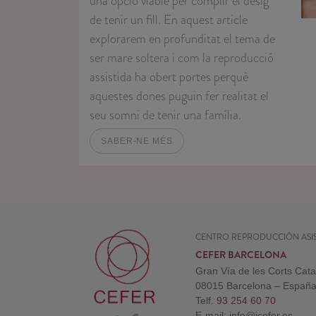
una opció viable per complir el desig
de tenir un fill. En aquest article
explorarem en profunditat el tema de
ser mare soltera i com la reproducció
assistida ha obert portes perquè
aquestes dones puguin fer realitat el
seu somni de tenir una família.
SABER-NE MÉS
CENTRO REPRODUCCIÓN ASIS
CEFER BARCELONA
Gran Vía de les Corts Cat
08015 Barcelona – Españ
Telf.
93 254 60 70
E-mail: info@icefer.es