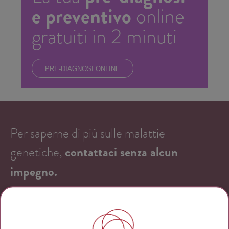
e preventivo
online
gratuiti in 2 minuti
PRE-DIAGNOSI ONLINE
Per saperne di più sulle malattie
genetiche,
contattaci senza alcun
impegno.
CHIAMATA
GRATUITA