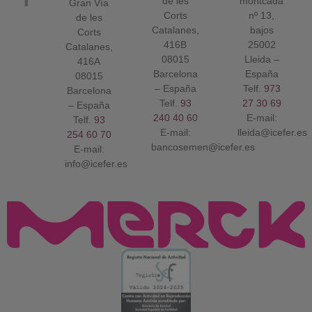
de les
montcada
Gran Vía
Corts
nº 13,
de les
Catalanes,
bajos
Corts
416B
25002
Catalanes,
08015
Lleida –
416A
Barcelona
España
08015
– España
Telf.
973
Barcelona
Telf.
93
27 30 69
– España
240 40 60
E-mail:
Telf.
93
E-mail:
lleida@icefer.es
254 60 70
bancosemen@icefer.es
E-mail:
info@icefer.es