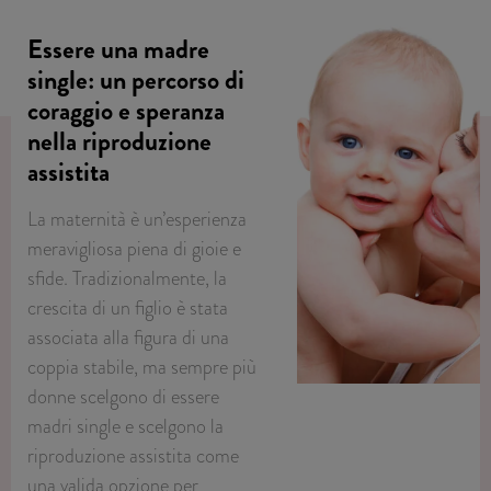
Essere una madre
single: un percorso di
coraggio e speranza
nella riproduzione
assistita
La maternità è un’esperienza
meravigliosa piena di gioie e
sfide. Tradizionalmente, la
crescita di un figlio è stata
associata alla figura di una
coppia stabile, ma sempre più
donne scelgono di essere
madri single e scelgono la
riproduzione assistita come
una valida opzione per