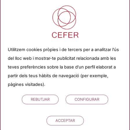
Pre-diagnòstic i
El teu
pressupost
en línia
gratuït en 2 minuts
Utilitzem cookies pròpies i de tercers per a analitzar l'ús
del lloc web i mostrar-te publicitat relacionada amb les
PRE-DIAGNÒSTIC ONLINE
teves preferències sobre la base d'un perfil elaborat a
partir dels teus hàbits de navegació (per exemple,
pàgines visitades).
REPRODUCCIÓ ASSISTIDA
REBUTJAR
CONFIGURAR
Calcula el teu
finançament
mesura
a
ACCEPTAR