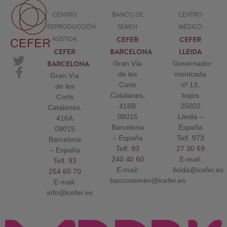
CENTRO
BANCO DE
CENTRO
REPRODUCCIÓN
SEMEN
MÉDICO
CEFER
CEFER
ASISTIDA
CEFER
BARCELONA
LLEIDA
BARCELONA
Gran Vía
Governador
de les
montcada
Gran Vía
Corts
nº 13,
de les
Catalanes,
bajos
Corts
416B
25002
Catalanes,
08015
Lleida –
416A
Barcelona
España
08015
– España
Telf.
973
Barcelona
Telf.
93
27 30 69
– España
240 40 60
E-mail:
Telf.
93
E-mail:
lleida@icefer.es
254 60 70
bancosemen@icefer.es
E-mail:
info@icefer.es