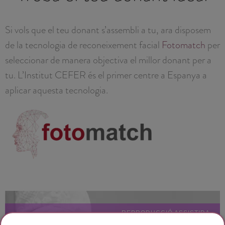
Si vols que el teu donant s’assembli a tu, ara disposem
de la tecnologia de reconeixement facial
Fotomatch
per
seleccionar de manera objectiva el millor donant per a
tu. L’Institut CEFER és el primer centre a Espanya a
aplicar aquesta tecnologia.
REPRODUCCIÓ ASSISTIDA