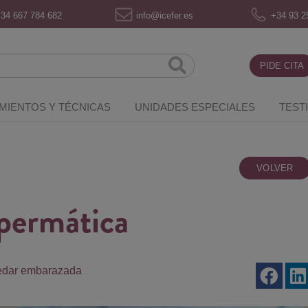
34 667 784 682
info@icefer.es
+34 93 2
PIDE CITA
MIENTOS Y TÉCNICAS
UNIDADES ESPECIALES
TEST
VOLVER
spermática
edar embarazada