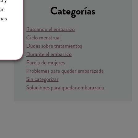
eb y
Categorías
 un
inas
Buscando el embarazo
Ciclo menstrual
Dudas sobre tratamientos
Durante el embarazo
Pareja de mujeres
Problemas para quedar embarazada
Sin categorizar
Soluciones para quedar embarazada