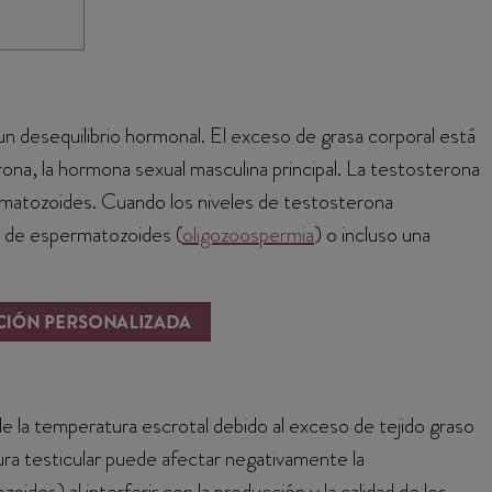
un desequilibrio hormonal. El exceso de grasa corporal está
ona, la hormona sexual masculina principal. La testosterona
ermatozoides. Cuando los niveles de testosterona
n de espermatozoides (
oligozoospermia
) o incluso una
 la temperatura escrotal debido al exceso de tejido graso
tura testicular puede afectar negativamente la
es) al interferir con la producción y la calidad de los