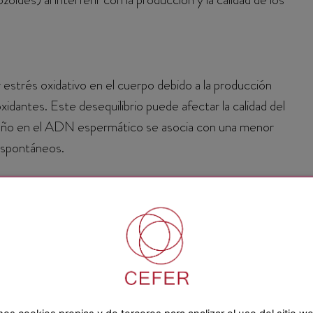
strés oxidativo en el cuerpo debido a la producción
oxidantes. Este desequilibrio puede afectar la calidad del
año en el ADN espermático se asocia con una menor
 espontáneos.
lina y la diabetes tipo 2. La resistencia a la insulina puede
ulos y afectar la calidad del semen. Además, las alteraciones
la síntesis de hormonas clave para la reproducción, como la
izante (LH).