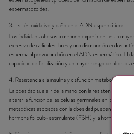
espermatozoides.
3. Estrés oxidativo y daño en el ADN espermático:
Los individuos obesos a menudo experimentan un mayor e
excesiva de radicales libres y una disminución en los anti
esperma al provocar daño en el ADN espermático. El d
capacidad de fertilización y un mayor riesgo de abortos
4. Resistencia a la insulina y disfunción metabólica:
La obesidad suele ir de la mano con la resistencia a la insu
alterar la función de las células germinales en los testíc
metabólicas asociadas con la obesidad pueden influir en 
hormona folículo-estimulante (FSH) y la hormona lutein