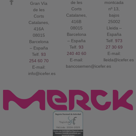
de les
montcada
Gran Vía
Corts
nº 13,
de les
Catalanes,
bajos
Corts
416B
25002
Catalanes,
08015
Lleida –
416A
Barcelona
España
08015
– España
Telf.
973
Barcelona
Telf.
93
27 30 69
– España
240 40 60
E-mail:
Telf.
93
E-mail:
lleida@icefer.es
254 60 70
bancosemen@icefer.es
E-mail:
info@icefer.es