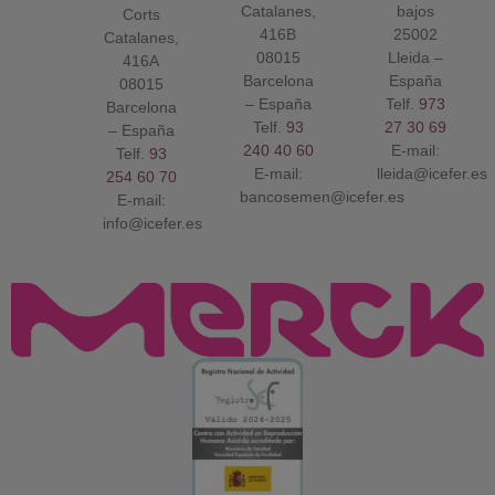
Catalanes,
bajos
Corts
416B
25002
Catalanes,
08015
Lleida –
416A
Barcelona
España
08015
– España
Telf.
973
Barcelona
Telf.
93
27 30 69
– España
240 40 60
E-mail:
Telf.
93
E-mail:
lleida@icefer.es
254 60 70
bancosemen@icefer.es
E-mail:
info@icefer.es