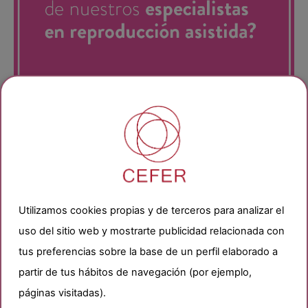
Categorías
Utilizamos cookies propias y de terceros para analizar el
Buscando el embarazo
uso del sitio web y mostrarte publicidad relacionada con
Ciclo menstrual
Dudas sobre tratamientos
tus preferencias sobre la base de un perfil elaborado a
Durante el embarazo
partir de tus hábitos de navegación (por ejemplo,
Pareja de mujeres
páginas visitadas).