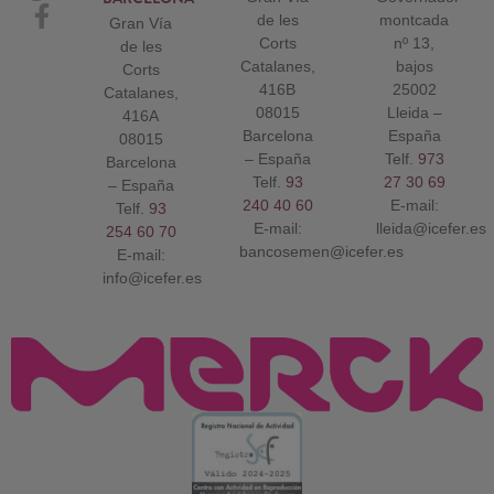
de les
montcada
Gran Vía
Corts
nº 13,
de les
Catalanes,
bajos
Corts
416B
25002
Catalanes,
08015
Lleida –
416A
Barcelona
España
08015
– España
Telf.
973
Barcelona
Telf.
93
27 30 69
– España
240 40 60
E-mail:
Telf.
93
E-mail:
lleida@icefer.es
254 60 70
bancosemen@icefer.es
E-mail:
info@icefer.es