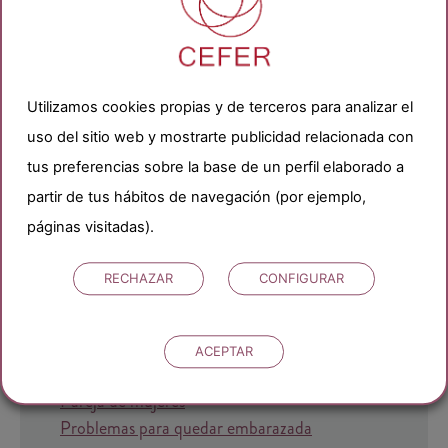
Utilizamos cookies propias y de terceros para analizar el
uso del sitio web y mostrarte publicidad relacionada con
tus preferencias sobre la base de un perfil elaborado a
partir de tus hábitos de navegación (por ejemplo,
Categorías
páginas visitadas).
RECHAZAR
CONFIGURAR
Buscando el embarazo
Ciclo menstrual
Dudas sobre tratamientos
ACEPTAR
Durante el embarazo
Pareja de mujeres
Problemas para quedar embarazada