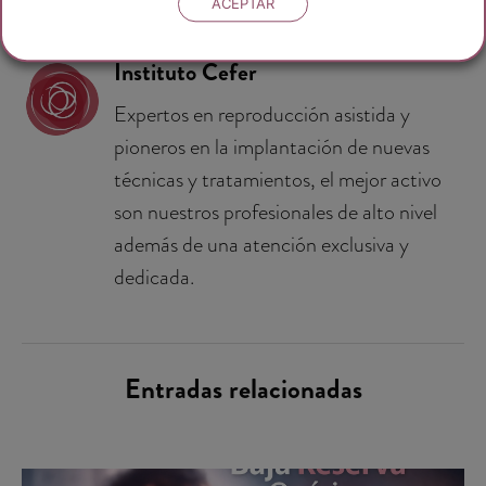
ACEPTAR
Instituto Cefer
Expertos en reproducción asistida y
pioneros en la implantación de nuevas
técnicas y tratamientos, el mejor activo
son nuestros profesionales de alto nivel
además de una atención exclusiva y
dedicada.
Entradas relacionadas