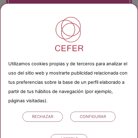
Categorías
Utilizamos cookies propias y de terceros para analizar el
Buscando el embarazo
uso del sitio web y mostrarte publicidad relacionada con
Ciclo menstrual
Dudas sobre tratamientos
tus preferencias sobre la base de un perfil elaborado a
Durante el embarazo
partir de tus hábitos de navegación (por ejemplo,
Pareja de mujeres
páginas visitadas).
Problemas para quedar embarazada
Sin categorizar
RECHAZAR
CONFIGURAR
Soluciones para quedar embarazada