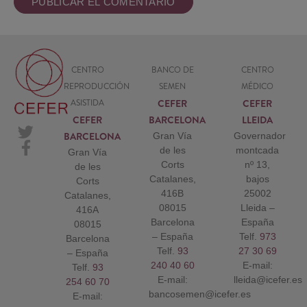
CENTRO
BANCO DE
CENTRO
REPRODUCCIÓN
SEMEN
MÉDICO
CEFER
CEFER
ASISTIDA
CEFER
BARCELONA
LLEIDA
BARCELONA
Gran Vía
Governador
de les
montcada
Gran Vía
Corts
nº 13,
de les
Catalanes,
bajos
Corts
416B
25002
Catalanes,
08015
Lleida –
416A
Barcelona
España
08015
– España
Telf.
973
Barcelona
Telf.
93
27 30 69
– España
240 40 60
E-mail:
Telf.
93
E-mail:
lleida@icefer.es
254 60 70
bancosemen@icefer.es
E-mail: