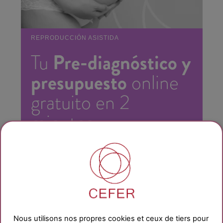
REPRODUCCIÓN ASISTIDA
Pre-diagnóstico y
Tu
presupuesto
online
gratuito en 2
minutos
PRE-DIAGNÓSTICO ONLINE
Obtenez des
informations personnalisées
Nous utilisons nos propres cookies et ceux de tiers pour