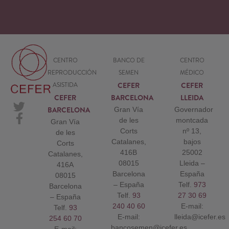
CENTRO
BANCO DE
CENTRO
REPRODUCCIÓN
SEMEN
MÉDICO
CEFER
CEFER
ASISTIDA
CEFER
BARCELONA
LLEIDA
BARCELONA
Gran Vía
Governador
de les
montcada
Gran Vía
Corts
nº 13,
de les
Catalanes,
bajos
Corts
416B
25002
Catalanes,
08015
Lleida –
416A
Barcelona
España
08015
– España
Telf.
973
Barcelona
Telf.
93
27 30 69
– España
240 40 60
E-mail:
Telf.
93
E-mail:
lleida@icefer.es
254 60 70
bancosemen@icefer.es