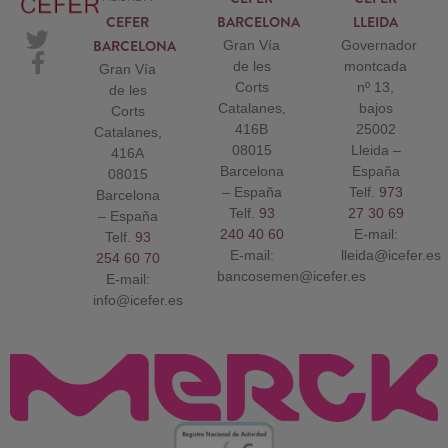
CEFER
BARCELONA
LLEIDA
BARCELONA
Gran Vía
Governador
de les
montcada
Gran Vía
Corts
nº 13,
de les
Catalanes,
bajos
Corts
416B
25002
Catalanes,
08015
Lleida –
416A
Barcelona
España
08015
– España
Telf.
973
Barcelona
Telf.
93
27 30 69
– España
240 40 60
E-mail:
Telf.
93
E-mail:
lleida@icefer.es
254 60 70
bancosemen@icefer.es
E-mail:
info@icefer.es