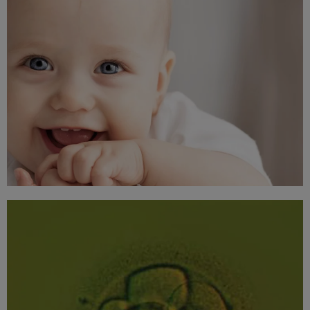
tenéis enfermeras , auxiliares , médicos y por hacernos sentir
tan bien en vuestra clínica .
GRACIAS POR TODO EN ESPECIAL A LA
ENFERMERA MONTSE
Buenas tardes
Queríamos agradeceros a todo el equipo de Cefer el
esfuerzo y cariño que habéis puesto en hacer posible nuestro
sueño. Hoy en nuestra visita la emoción de saber y
comprobar que todo esta bien no nos ha permitido estar el
tiempo necesario para daros las gracias como debiéramos y