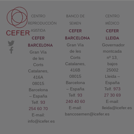
fueron positivos. después de un embarazo bastante bueno,
con todas las cosas típicas de embarazo claro (dolor de
CENTRO
BANCO DE
CENTRO
espalda, insomnio...ardores, jejeje, vamos, estupendo XD) el
REPRODUCCIÓN
SEMEN
MÉDICO
día 26 de Octubre, a las 40 semanas justas! tuvimos con
CEFER
CEFER
ASISTIDA
nosotras a Gal.la! ahora tiene 3 meses y estamos muy felices
CEFER
BARCELONA
LLEIDA
de tenerla con nosotras!!!
BARCELONA
Gran Vía
Governador
Cristina y Cristina
de les
montcada
Gran Vía
Corts
nº 13,
de les
Catalanes,
bajos
Corts
416B
25002
Catalanes,
08015
Lleida –
416A
Barcelona
España
08015
– España
Telf.
973
Barcelona
Telf.
93
27 30 69
– España
240 40 60
E-mail:
Telf.
93
E-mail:
lleida@icefer.es
254 60 70
bancosemen@icefer.es
E-mail:
info@icefer.es