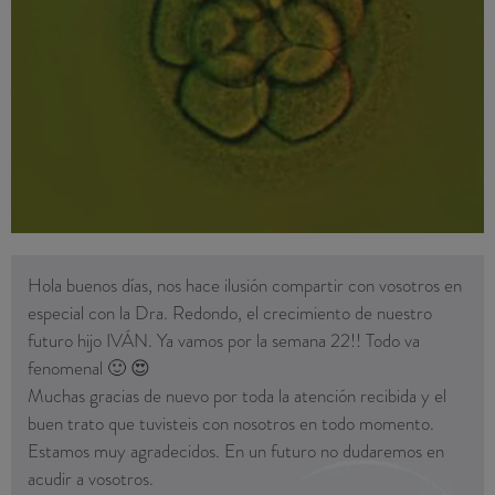
aunque sea por este medio queríamos hacer hincapié en lo
fácil y lo humano que lo habéis hecho
Agradeceros a todos el esfuerzo y dedicación para hacer
posible que personas con nuestras dificultades cumplan sus
sueños
Gracias a vuestras secretarias por respondernos con tanta
celeridad y comprensión, a la Dra. Molfino que fue la que nos
hizo decidirnos por esta clínica y creer en la ovodonacion,
tambien a Natalia, la bióloga, que nos dio una explicación
increíble ademas de ser el motor de todo esto 🙂, a la Dra.
Hola buenos días, nos hace ilusión compartir con vosotros en
Egozcue por toda su ayuda y su sincera felicidad con nuestro
especial con la Dra. Redondo, el crecimiento de nuestro
proyecto de futuro y un gracias muy especial a la Dra.
futuro hijo IVÁN. Ya vamos por la semana 22!! Todo va
Redondo que nos a aguantado con una sonrisa en todo lo que
fenomenal 🙂 😍
hemos necesitado ademas de estar en todo momento con
Muchas gracias de nuevo por toda la atención recibida y el
nosotros desde el principio hasta el final.
buen trato que tuvisteis con nosotros en todo momento.
Estaremos en contacto y os pasaremos a ver en 9 meses 😉
Estamos muy agradecidos. En un futuro no dudaremos en
😍
acudir a vosotros.