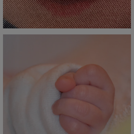
Gracias de nuevo!! Un abrazo.
Jóse y Sonia
Hola a todos,
Os escribo para presentaros a Marc y daros mil veces las
gracias por el trabajo que hacéis. Somos sin dudarlo los más
felices del mundo desde hace ya algunos meses, y os
debemos una buena parte de ello.
Marc fue un gran prematuro (24 semanas!) pero esta ya
totalmente en forma y en casa. No sabría encontrar las
palabras para expresaros mi gratitud.
De corazón, gracias a todos,
Judith