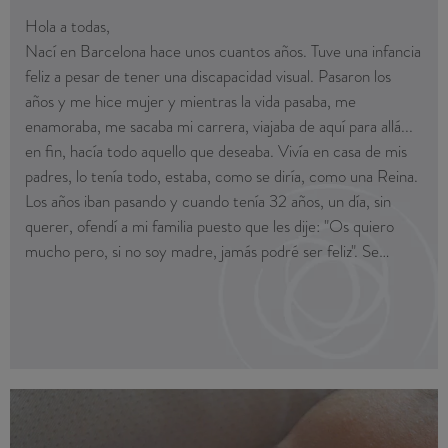
Hola a todas,
Nací en Barcelona hace unos cuantos años. Tuve una infancia
feliz a pesar de tener una discapacidad visual. Pasaron los
años y me hice mujer y mientras la vida pasaba, me
enamoraba, me sacaba mi carrera, viajaba de aquí para allá...
en fin, hacía todo aquello que deseaba. Vivía en casa de mis
padres, lo tenía todo, estaba, como se diría, como una Reina.
Los años iban pasando y cuando tenía 32 años, un día, sin
querer, ofendí a mi familia puesto que les dije: "Os quiero
mucho pero, si no soy madre, jamás podré ser feliz". Se
quedaron atónitos. Yo en ese momento no tenía pareja y lo
que se esperaba de mi, era que me juntara o me casara y,
tuviera descendencia. Iba a los restaurantes con mis padres y
nos sentábamos en una mesa de cuatro personas y, se me
caían las lágrimas y les decía: "aquí falta alguien". Así un día
decidí llamar al Instituto Cefer y pese al terrible miedo al
Cara Flor,
ginecólogo, saqué cita. El doctor Marina Avendaño, mi
Martedì 6 febbraio è nato Mario. Sta benissimo ed è un