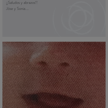
¡¡Saludos y abrazos!!
Jóse y Sonia.
Muchísimas felicidades Sonia 😊))Nos alegramos un montón.
Qué tal te encuentras?
Venid a vernos para presentarnos a Iván cuando queráis 😊
Un abrazo,
Mónica
Hola
Soy Ana y ya tengo 8 meses...Mi familia y yo queríamos
Buenas tardes,😅 pues me encuentro bien la verdad, estoy
daros las gracias por todo el apoyo y la ayuda recibidos, que
llevando un embarazo bueno, no me dio por vomitar los
han hecho posible mi llegada.
primeros meses (algún antojillo eso si jejeje) y pues la verdad
Hemos tardado un poco, pero es que tengo a mis mamás
que me encuentro bien, lo que noto es el cansancio y ahora
muy ocupadas detrás de mí todo el tiempo...
se me están empezando a inchar los pies.. pero bueno,
Un fuerte abrazo a la Dra. Jové y a todo el equipo
imagino que el cambio de tiempo, tanta calor de golpe a
afectado también. Así que estamos muy contentos 🙂Por
supuesto que tengamos un hueco cuando nazca Iván iremos a
presentároslo!! 😄