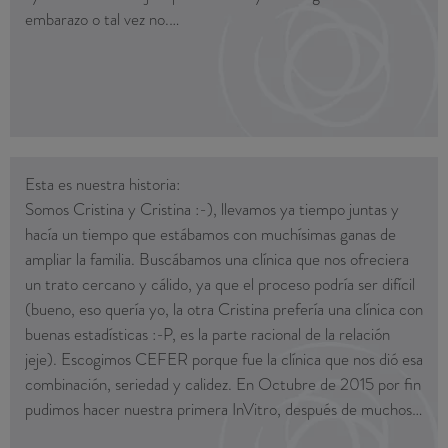
embarazo o tal vez no.
Seguramente por tu juventud no le das mayor importancia,
das por hecho que tener un hijo es siempre es fácil, lo más
natural del mundo y probablemente ni te hayas planteado
aun tener tu propia familia.Ni mucho menos quiero
mostrarte la maternidad como un camino largo y tortuoso
con mucho sufrimiento como el que yo he tenido pero para
Esta es nuestra historia:
algunas mujeres es lo que nos ha tocado.
Somos Cristina y Cristina :-), llevamos ya tiempo juntas y
Me costó mucho aceptar que mis hijos nunca serían con mis
hacía un tiempo que estábamos con muchísimas ganas de
óvulos, durante meses mi cabeza fue un mar de dudas.
ampliar la familia. Buscábamos una clínica que nos ofreciera
Cuando finalmente lo asumes tras el tratamiento te vuelves a
un trato cercano y cálido, ya que el proceso podría ser difícil
enfrentar a la llamada con la noticia, a veces fatídica a veces
(bueno, eso quería yo, la otra Cristina prefería una clínica con
maravillosa. Las lágrimas siempre están presente sea para
buenas estadísticas :-P, es la parte racional de la relación
bien o para mal.
jeje). Escogimos CEFER porque fue la clínica que nos dió esa
Esta vez ha sido para bien y repito que no te imaginas lo que
combinación, seriedad y calidez. En Octubre de 2015 por fin
has hecho. Quizás algún día entenderás mejor y serás más
pudimos hacer nuestra primera InVitro, después de muchos
consciente de la trascendencia de tu actoEspero que no te
análisis y pruebas (mi tiroides nos lo ponía difícil porque no
cueste tanto como a mí, pero tal vez por eso ahora soy más