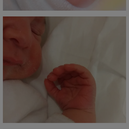
Att. Dra. Molfino Hace dos años, nos sometimos a un
tratamiento FIV, gracias a la dedicacion, atencion y buen
hacer de la Dra. Molfino y el equipo, tenemos ahora nuestro
pequeño milagrito con nosotros, se llama Emma y ya tiene 16
mesecitos, es lo mejor de nuestra vidas.
Gracias, gracias y gracias por hacerlo posible.