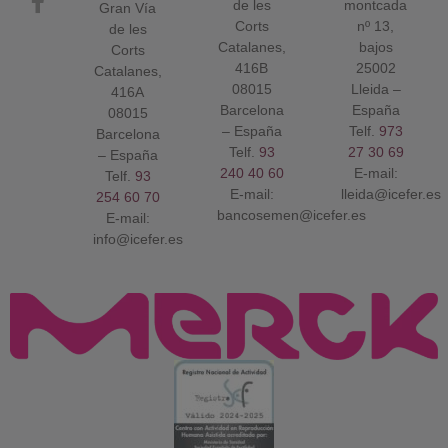
de les
montcada
Gran Vía
Corts
nº 13,
de les
Catalanes,
bajos
Corts
416B
25002
Catalanes,
08015
Lleida –
416A
Barcelona
España
08015
– España
Telf.
973
Barcelona
Telf.
93
27 30 69
– España
240 40 60
E-mail:
Telf.
93
E-mail:
lleida@icefer.es
254 60 70
bancosemen@icefer.es
E-mail:
info@icefer.es