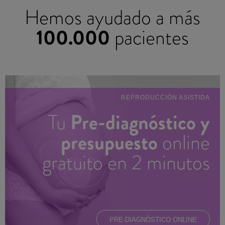
Hemos ayudado a más
100.000
pacientes
REPRODUCCIÓN ASISTIDA
Pre-diagnóstico y
Tu
presupuesto
online
gratuito en 2 minutos
PRE-DIAGNÓSTICO ONLINE