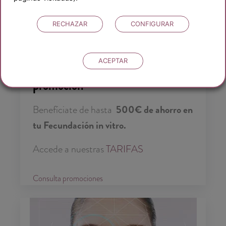
RECHAZAR
CONFIGURAR
NOVEDADES DE NUESTRO INSTITUTO
ACEPTAR
Consulta nuestra última
promoción
Benefíciate de hasta
500€ de ahorro en
tu Fecundación in vitro.
Accede a nuestras
TARIFAS
Consulta promociones