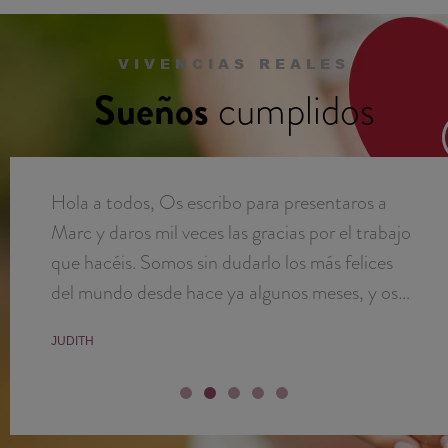
VIVENCIAS REALES
Sueños
cumplidos
Hola a todos, Os escribo para presentaros a
Marc y daros mil veces las gracias por el trabajo
que hacéis. Somos sin dudarlo los más felices
del mundo desde hace ya algunos meses, y os
debemos una buena parte de ello. Marc fue un
JUDITH
gran prematuro (24 semanas!) pero esta ya
totalmente en forma y en casa. No sabría
encontrar las palabras para expresaros mi
gratitud. De corazón, gracias a todos,