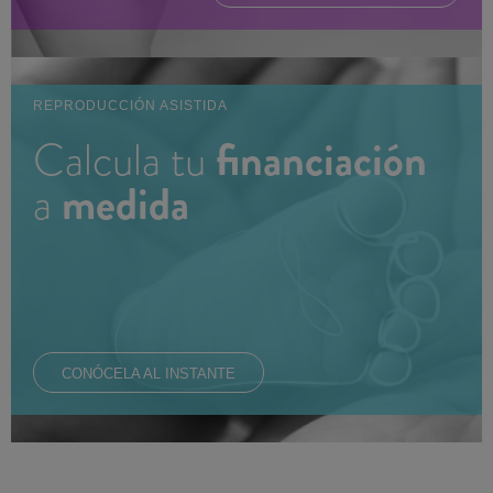
REPRODUCCIÓN ASISTIDA
financiación
Calcula tu
medida
a
CONÓCELA AL INSTANTE