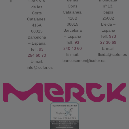
Gran Vía
Corts
nº 13,
de les
Catalanes,
bajos
Corts
416B
25002
Catalanes,
08015
Lleida –
416A
Barcelona
España
08015
– España
Telf.
973
Barcelona
Telf.
93
27 30 69
– España
240 40 60
E-mail:
Telf.
93
E-mail:
lleida@icefer.es
254 60 70
bancosemen@icefer.es
E-mail:
info@icefer.es