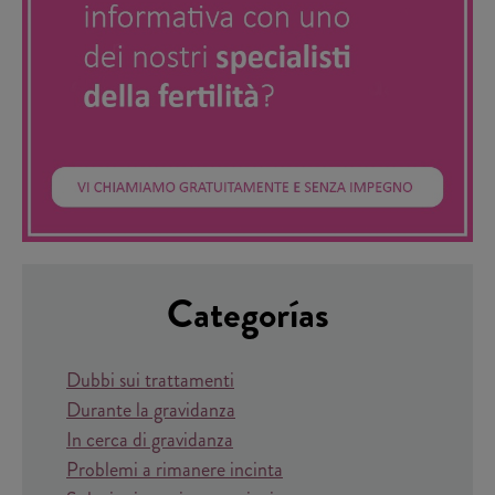
Categorías
Dubbi sui trattamenti
Durante la gravidanza
In cerca di gravidanza
Problemi a rimanere incinta